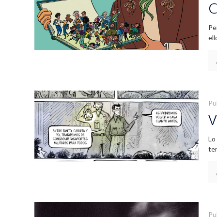
C
Pe
el
Pu
V
Lo
ter
Pu