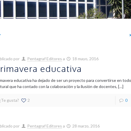
blicado por
Pentagraf Editores
a
18 mayo, 2016
rimavera educativa
imavera educativa ha dejado de ser un proyecto para convertirse en tod
ltural que ha contado con la colaboración y la ilusión de docentes,
[…]
¿Te gusta?
2
0
blicado por
Pentagraf Editores
a
28 marzo, 2016