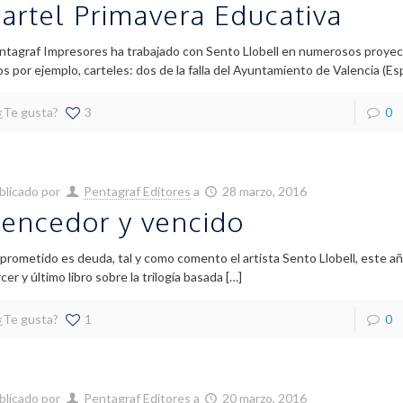
artel Primavera Educativa
ntagraf Impresores ha trabajado con Sento Llobell en numerosos proyec
los por ejemplo, carteles: dos de la falla del Ayuntamiento de Valencia (Es
¿Te gusta?
3
0
blicado por
Pentagraf Editores
a
28 marzo, 2016
encedor y vencido
 prometido es deuda, tal y como comento el artista Sento Llobell, este año
cer y último libro sobre la trilogía basada
[…]
¿Te gusta?
1
0
blicado por
Pentagraf Editores
a
20 marzo, 2016