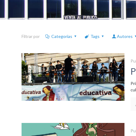
Filtrar por
Categorias
Tags
Autores
Pu
P
Pr
cu
Pu