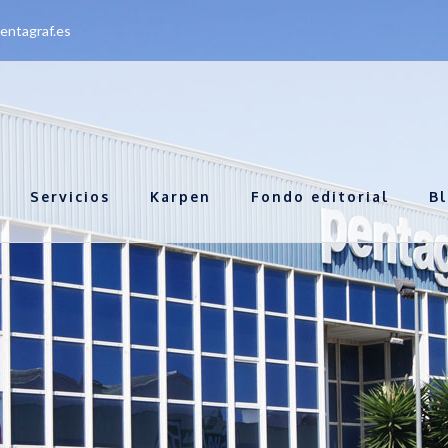
entagraf.es
Servicios
Karpen
Fondo editorial
B