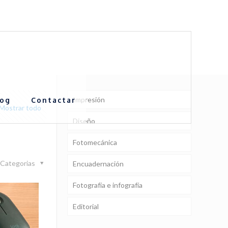
Portfolio en [PDF] 12,8 Mb
Impresión
log
Contactar
Mostrar todo
Diseño
Fotomecánica
Categorias
Encuadernación
Fotografía e infografía
Editorial