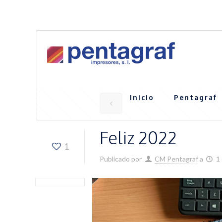
¿Alguna pregunta?
+ 34 961 21 27 24
comercial@p
Inicio
Pentagraf
Feliz 2022
1
Publicado por
CM Pentagraf
a
1