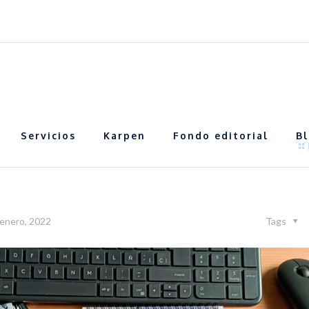
entagraf.es
Servicios
Karpen
Fondo editorial
B
 enero, 2022
Tags