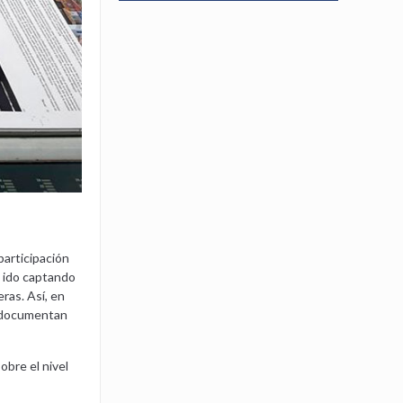
participación
 ido captando
ras. Así, en
e documentan
obre el nivel