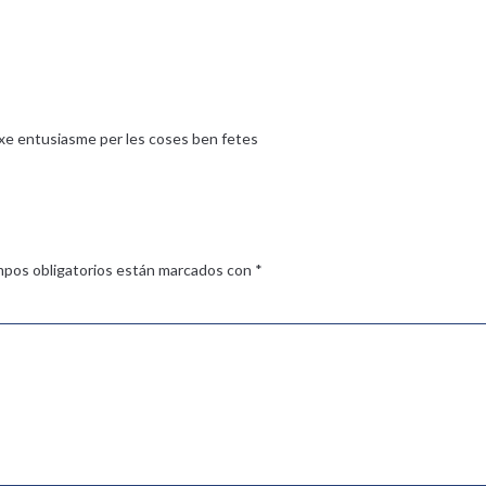
ixe entusiasme per les coses ben fetes
mpos obligatorios están marcados con
*