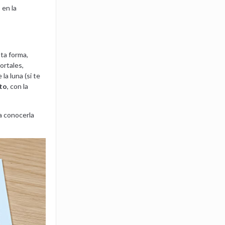
 en la
sta forma,
ortales,
la luna (si te
nto
, con la
a conocerla