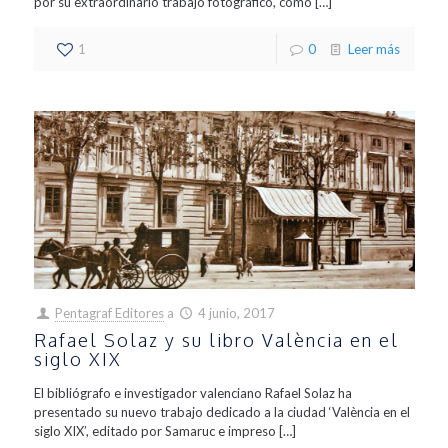
por su extraordinario trabajo fotográfico, como
[…]
1
0
Leer más
Pentagraf Editores
a
4 junio, 2017
Rafael Solaz y su libro València en el
siglo XIX
El bibliógrafo e investigador valenciano Rafael Solaz ha
presentado su nuevo trabajo dedicado a la ciudad ‘València en el
siglo XIX’, editado por Samaruc e impreso
[…]