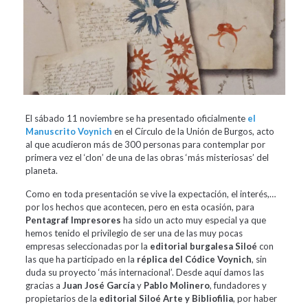
El sábado 11 noviembre se ha presentado oficialmente
el
Manuscrito Voynich
en el Círculo de la Unión de Burgos, acto
al que acudieron más de 300 personas para contemplar por
primera vez el ‘clon’ de una de las obras ‘más misteriosas’ del
planeta.
Como en toda presentación se vive la expectación, el interés,…
por los hechos que acontecen, pero en esta ocasión, para
Pentagraf Impresores
ha sido un acto muy especial ya que
hemos tenido el privilegio de ser una de las muy pocas
empresas seleccionadas por la
editorial burgalesa Siloé
con
las que ha participado en la
réplica del Códice Voynich
, sin
duda su proyecto ‘más internacional’. Desde aquí damos las
gracias a
Juan José García
y
Pablo Molinero
, fundadores y
propietarios de la
editorial Siloé Arte y Bibliofilia
, por haber