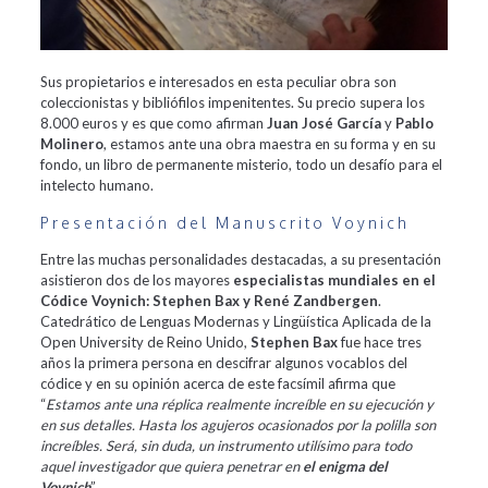
Sus propietarios e interesados en esta peculiar obra son
coleccionistas y bibliófilos impenitentes. Su precio supera los
8.000 euros y es que como afirman
Juan José García
y
Pablo
Molinero
, estamos ante una obra maestra en su forma y en su
fondo, un libro de permanente misterio, todo un desafío para el
intelecto humano.
Presentación del Manuscrito Voynich
Entre las muchas personalidades destacadas, a su presentación
asistieron dos de los mayores
especialistas mundiales en el
Códice Voynich: Stephen Bax y René Zandbergen
.
Catedrático de Lenguas Modernas y Lingüística Aplicada de la
Open University de Reino Unido,
Stephen Bax
fue hace tres
años la primera persona en descifrar algunos vocablos del
códice y en su opinión acerca de este facsímil afirma que
“
Estamos ante una réplica realmente increíble en su ejecución y
en sus detalles. Hasta los agujeros ocasionados por la polilla son
increíbles. Será, sin duda, un instrumento utilísimo para todo
aquel investigador que quiera penetrar en
el enigma del
Voynich
”.