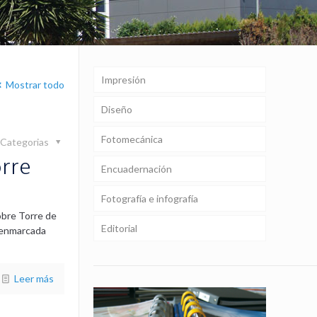
Impresión
Mostrar todo
Diseño
Fotomecánica
Categorias
orre
Encuadernación
Fotografía e infografía
obre Torre de
Editorial
y enmarcada
Leer más