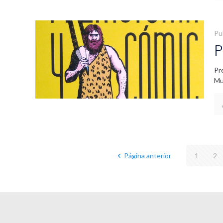
Pu
P
Pr
Mu
Página anterior
1
2