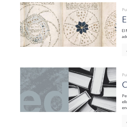
Pu
E
El
ad
Pu
C
Pe
el
en