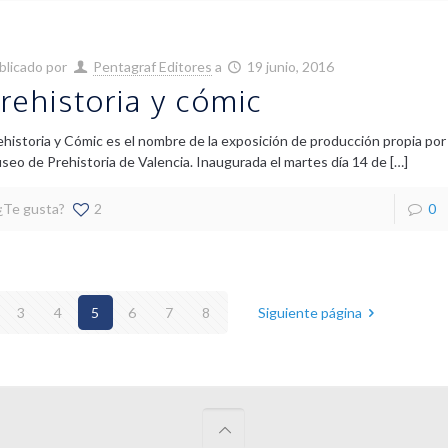
blicado por
Pentagraf Editores
a
19 junio, 2016
rehistoria y cómic
ehistoria y Cómic es el nombre de la exposición de producción propia por
seo de Prehistoria de Valencia. Inaugurada el martes día 14 de
[…]
¿Te gusta?
2
0
3
4
5
6
7
8
Siguiente página