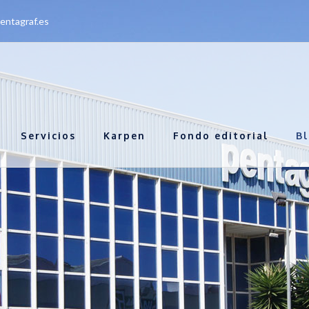
entagraf.es
Servicios
Karpen
Fondo editorial
B