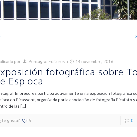
blicado por
Pentagraf Editores
a
14 noviembre, 2016
xposición fotográfica sobre T
e Espioca
ntagraf Impresores participa activamente en la exposición fotográfica s
pioca en Picassent, organizada por la asociación de fotografía Picafoto 
ntro de las
[…]
¿Te gusta?
5
0