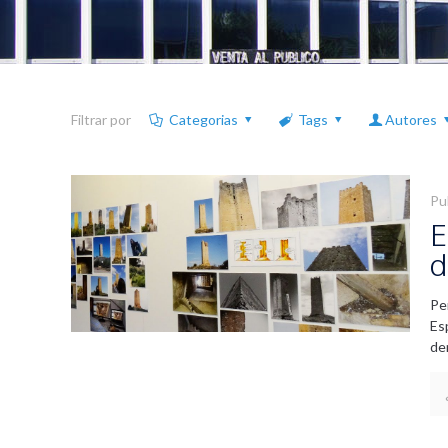
Filtrar por
Categorias
Tags
Autores
Pu
E
d
Pe
Es
de