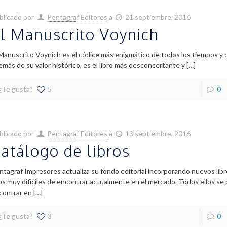
blicado por
Pentagraf Editores
a
21 septiembre, 2016
l Manuscrito Voynich
 Manuscrito Voynich es el códice más enigmático de todos los tiempos y 
emás de su valor histórico, es el libro más desconcertante y
[…]
¿Te gusta?
5
0
blicado por
Pentagraf Editores
a
13 septiembre, 2016
atálogo de libros
ntagraf Impresores actualiza su fondo editorial incorporando nuevos libr
los muy difíciles de encontrar actualmente en el mercado. Todos ellos s
contrar en
[…]
¿Te gusta?
3
0