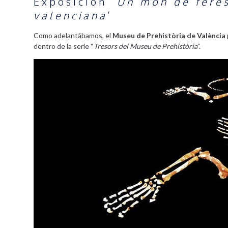
Exposición ‘
Un món de feres
valenciana
’
Como adelantábamos, el
Museu de Prehistòria de València
dentro de la serie “
Tresors del Museu de Prehistòria
”.