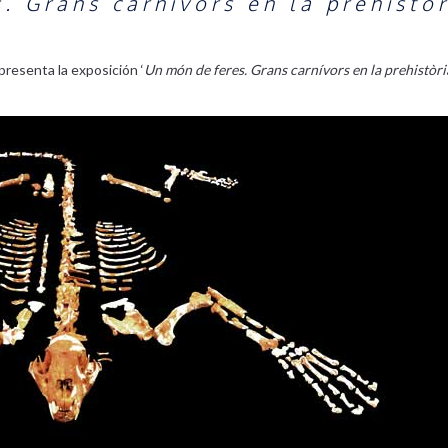
. Grans carnívors en la prehistòr
presenta la exposición ‘
Un món de feres. Grans carnívors en la prehistòri