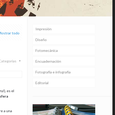
Impresión
Mostrar todo
Diseño
Fotomecánica
Categorias
Encuadernación
Fotografía e infografía
Editorial
ana
’), es el
sfera
re a una