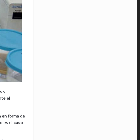
s y
nte el
n en forma de
o es el
caso