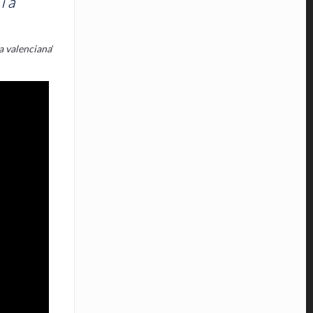
ia
a valenciana
’