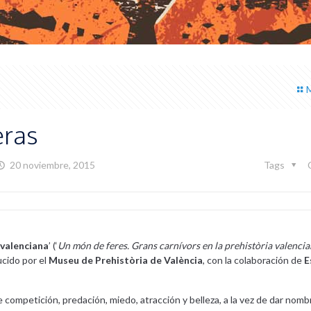
eras
20 noviembre, 2015
Tags
 valenciana
’ (‘
Un món de feres. Grans carnívors en la prehistòria valenci
cido por el
Museu de Prehistòria de València
, con la colaboración de
E
e competición, predación, miedo, atracción y belleza, a la vez de dar nomb