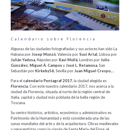
Calendario sobre Florencia
Algunas de las ciudades fotografiadas y sus actores han sido La
Habana por
Josep Monzó
, Valencia por
Susi Artal
, Lisboa por
Julián Yadosa
, Nápoles por
Xavi Mollá
, Londres por
Julio
González
,
Miguel Á. Campos
y
José L. Retamosa
, San
Sebastián por
Kirkeby56
, Sevilla por
Juan Miguel Crespo
,…
Para el
calendario Pentagraf 2017
, la ciudad elegida es
Florencia
. Con este nuestro calendario 2017, nos acerca a la
ciudad de Florencia, situada al norte de la región central de
Italia, capital y ciudad más poblada de la bella región de
Toscana.
Su centro histórico, artístico, económico y administrativo es
Patrimonio de la Humanidad y está considerada una de las
cunas mundiales del arte y de la arquitectura. Obras medievales
y renacentistas como la cúpula de Santa María del Fiore, el