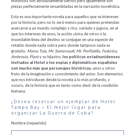
históricos son absolutamente ciertos pero igualmente son
piezas perfectamente ensambladas en la narración novelística.
Esta es una importante novela para aquellos que se interesen
por la historia, pero no lo será menos para quienes pretendan
acercarse a un mundo complejo y rico, variado y jugoso, en el
que los intereses de unos, la acción cívica de otros o la
insondable línea del destino se conjugan en una especie de
retablo donde nada sobra pero donde tampoco nada es
gratuito.
Mama Tula
,
Mr. Somersault
,
Mr. Perflabilis
,
Federico
,
Ambrosio
,
Plant
y su hijastro,
los políticos estadounidenses
invitados al Hotel o los espías y diplomáticos españoles
son mucho más que personajes históricos
, unos y otros
fruto de la imaginación y conocimiento del autor. Son elementos
que nos introducen desde la novela a lo más profundo, y
oscuro, de la historia que es tanto como decir de la condición
humana.
¿Desea reservar un ejemplar de Hotel
Tampa Bay – El mejor lugar para
organizar La Guerra de Cuba?
Nombre (requerido)