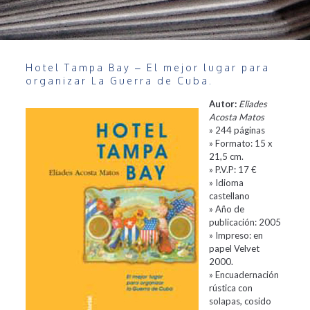
Hotel Tampa Bay – El mejor lugar para
organizar La Guerra de Cuba.
Autor:
Eliades
Acosta Matos
» 244 páginas
» Formato: 15 x
21,5 cm.
» P.V.P: 17 €
» Idioma
castellano
» Año de
publicación: 2005
» Impreso: en
papel Velvet
2000.
» Encuadernación
rústica con
solapas, cosido